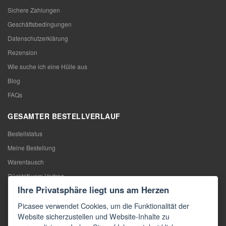
Sichere Zahlungen
Geschäftsbedingungen
Datenschutzerklärung
Rezension
Wie suche ich eine Hülle aus
Blog
FAQs
GESAMTER BESTELLVERLAUF
Bestellstatus
Meine Bestellung
Warentausch
Rücktritt vom Vertrag
Ihre Privatsphäre liegt uns am Herzen
Reklamation
Picasee verwendet Cookies, um die Funktionalität der
KONTAKTE
Website sicherzustellen und Website-Inhalte zu