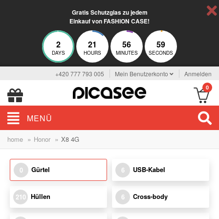
Gratis Schutzglas zu jedem
Einkauf von FASHION CASE!
2
21
56
59
DAYS
HOURS
MINUTES
SECONDS
+420 777 793 005
Mein Benutzerkonto
Anmelden
0
MENÜ
»
»
home
Honor
X8 4G
Gürtel
USB-Kabel
0
6
Hüllen
Cross-body
210
6