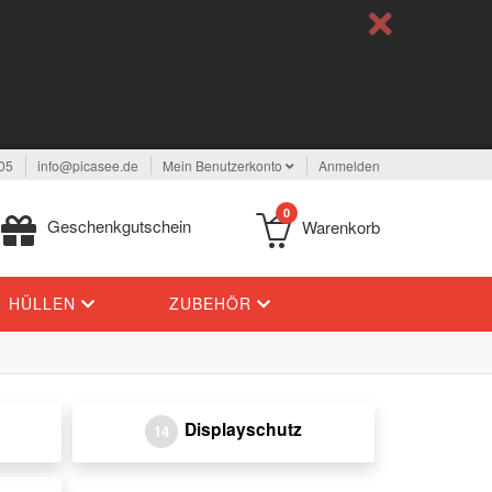
05
info@picasee.de
Mein Benutzerkonto
Anmelden
0
Geschenkgutschein
Warenkorb
HÜLLEN
ZUBEHÖR
Displayschutz
14