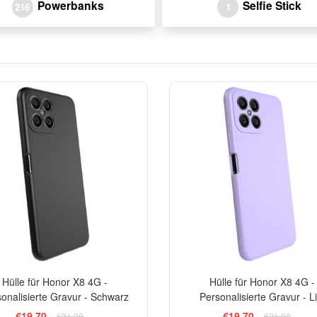
Powerbanks
Selfie Stick
216
1
-10%
Hülle für Honor X8 4G -
Hülle für Honor X8 4G -
onalisierte Gravur - Schwarz
Personalisierte Gravur - Li
€19,70
€19,70
€21,90
€21,90