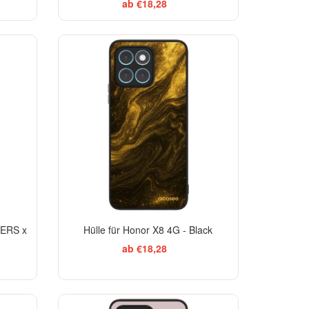
ab €18,28
ELEGANCE
KERS x
Hülle für Honor X8 4G - Black
ab €18,28
TSELLER