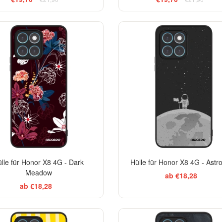
lle für Honor X8 4G - Dark
Hülle für Honor X8 4G - Astr
Meadow
ab €18,28
ab €18,28
BESTSELLER
EL