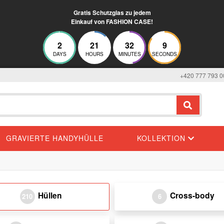
Gratis Schutzglas zu jedem
Einkauf von FASHION CASE!
2
21
32
8
DAYS
HOURS
MINUTES
SECONDS
+420 777 793 0
GRAVIERTE HANDYHÜLLE
KOLLEKTION
Hüllen
Cross-body
210
6