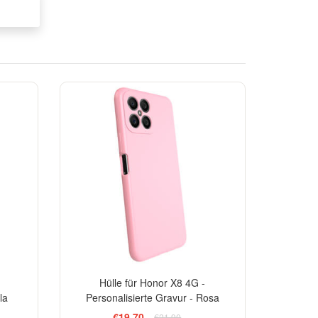
-10%
-10%
Hülle für Honor X8 4G -
la
Personalisierte Gravur - Rosa
€19,70
€21,90