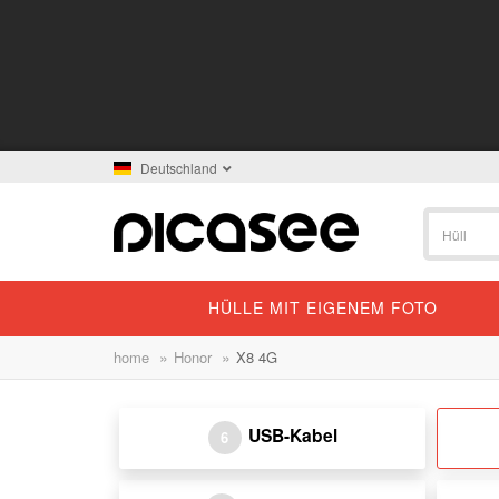
Deutschland
HÜLLE MIT EIGENEM FOTO
»
»
home
Honor
X8 4G
USB-Kabel
6