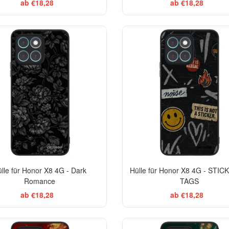
ab €18,28
ab €18,28
ELEGANCE
lle für Honor X8 4G - Dark
Hülle für Honor X8 4G - STIC
Romance
TAGS
ab €18,28
ab €18,28
BES