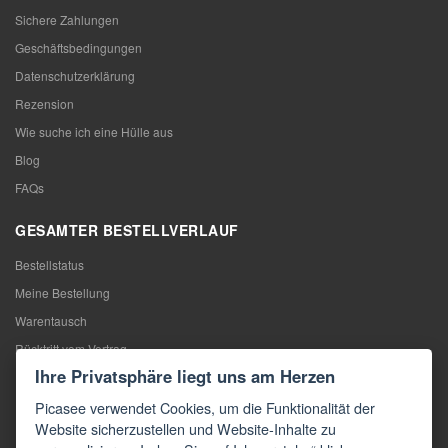
Sichere Zahlungen
Geschäftsbedingungen
Datenschutzerklärung
Rezension
Wie suche ich eine Hülle aus
Blog
FAQs
GESAMTER BESTELLVERLAUF
Bestellstatus
Meine Bestellung
Warentausch
Rücktritt vom Vertrag
Ihre Privatsphäre liegt uns am Herzen
Reklamation
Picasee verwendet Cookies, um die Funktionalität der
KONTAKTE
Website sicherzustellen und Website-Inhalte zu