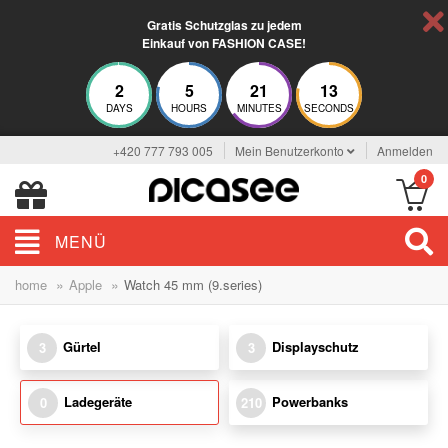
Gratis Schutzglas zu jedem
Einkauf von FASHION CASE!
2
5
21
13
DAYS
HOURS
MINUTES
SECONDS
+420 777 793 005
Mein Benutzerkonto
Anmelden
0
MENÜ
»
»
home
Apple
Watch 45 mm (9.series)
Gürtel
Displayschutz
3
3
Ladegeräte
Powerbanks
0
210