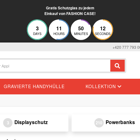
Gratis Schutzglas zu jedem
Einkauf von FASHION CASE!
3
11
50
12
DAYS
HOURS
MINUTES
SECONDS
+420 777 793 0
GRAVIERTE HANDYHÜLLE
KOLLEKTION
Displayschutz
Powerbanks
3
210