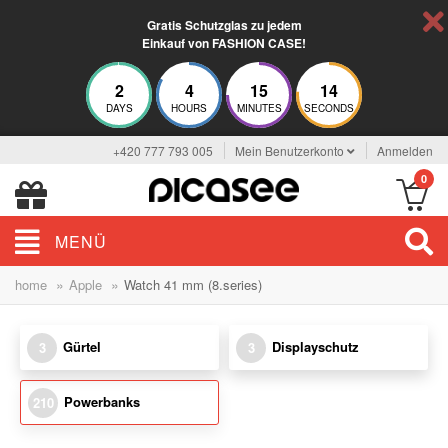
Gratis Schutzglas zu jedem
Einkauf von FASHION CASE!
2
4
15
13
DAYS
HOURS
MINUTES
SECONDS
+420 777 793 005
Mein Benutzerkonto
Anmelden
0
MENÜ
»
»
home
Apple
Watch 41 mm (8.series)
Gürtel
Displayschutz
3
3
Powerbanks
210