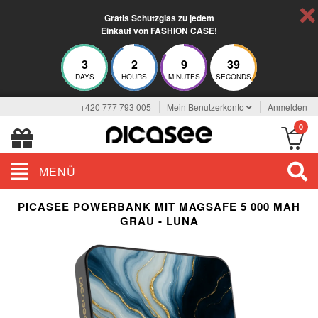
Gratis Schutzglas zu jedem
Einkauf von FASHION CASE!
3
2
9
39
DAYS
HOURS
MINUTES
SECONDS
+420 777 793 005
Mein Benutzerkonto
Anmelden
0
MENÜ
PICASEE POWERBANK MIT MAGSAFE 5 000 MAH
GRAU - LUNA