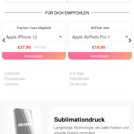
FÜR DICH EMPFOHLEN
-29%
Fashion Case MagSafe
AirPods obal
Apple iPhone 12
Apple AirPods Pro 1
€37,90
€19,90
€53,50
Hinzufügen
Hinzufügen
Lieferzeit:
2-3 Tage.
Produktcode:
P5658D380
Garantie:
24 Monate
Sublimationdruck
Langlebige Technologie, die satte Farben und
scharfe Details garantiert.