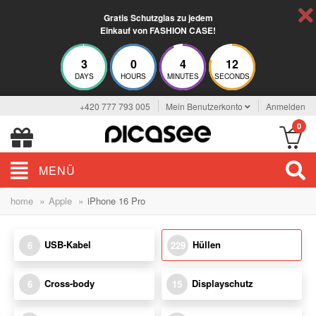
Gratis Schutzglas zu jedem
Einkauf von FASHION CASE!
3
0
4
11
DAYS
HOURS
MINUTES
SECONDS
+420 777 793 005
Mein Benutzerkonto
Anmelden
0
MENÜ
»
»
home
Apple
iPhone 16 Pro
USB-Kabel
Hüllen
6
229
Cross-body
Displayschutz
6
15