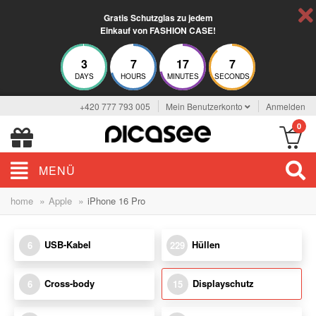
Gratis Schutzglas zu jedem
Einkauf von FASHION CASE!
3
7
17
6
DAYS
HOURS
MINUTES
SECONDS
+420 777 793 005
Mein Benutzerkonto
Anmelden
0
MENÜ
»
»
home
Apple
iPhone 16 Pro
USB-Kabel
Hüllen
6
229
Cross-body
Displayschutz
6
15