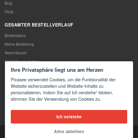
Blog
FAQs
GESAMTER BESTELLVERLAUF
Bestellstatus
Meine Bestellung
Warentausch
Rücktritt vom Vertrag
Ihre Privatsphäre liegt uns am Herzen
Reklamation
Picasee verwendet Cookies, um die Funktionalität der
KONTAKTE
Website sicherzustellen und Website-Inhalte zu
personalisieren. Indem Sie auf Ich verstehe“ klicken,
Kontakte
stimmen Sie der Verwendung von Cookies zu.
Kontaktformular
Großhandel
Ich verstehe
Medien
Alles ablehnen
Copyright © 2026 Picasee