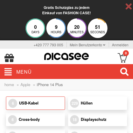
Gratis Schutzglas zu jedem
Einkauf von FASHION CASE!
0
9
20
50
DAYS
HOURS
MINUTES
SECONDS
+420 777 793 005
Mein Benutzerkonto
Anmelden
0
MENÜ
»
»
home
Apple
iPhone 14 Plus
USB-Kabel
Hüllen
6
229
Cross-body
Displayschutz
6
18