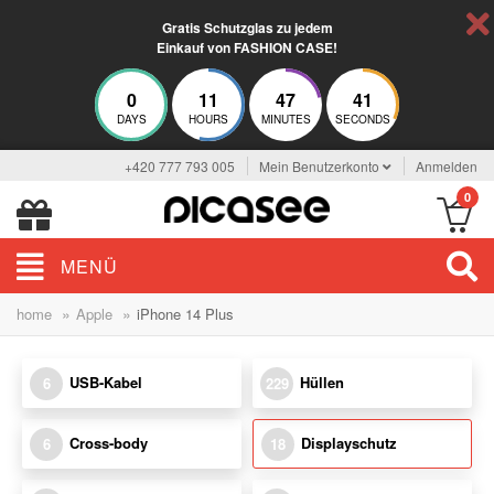
Gratis Schutzglas zu jedem
Einkauf von FASHION CASE!
0
11
47
40
DAYS
HOURS
MINUTES
SECONDS
+420 777 793 005
Mein Benutzerkonto
Anmelden
0
MENÜ
»
»
home
Apple
iPhone 14 Plus
USB-Kabel
Hüllen
6
229
Cross-body
Displayschutz
6
18