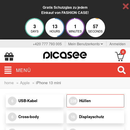
Gratis Schutzglas zu jedem
Einkauf von FASHION CASE!
3
13
1
56
DAYS
HOURS
MINUTES
SECONDS
+420 777 793 005
Mein Benutzerkonto
Anmelden
0
MENÜ
»
»
home
Apple
iPhone 13 mini
USB-Kabel
Hüllen
6
228
Cross-body
Displayschutz
6
16