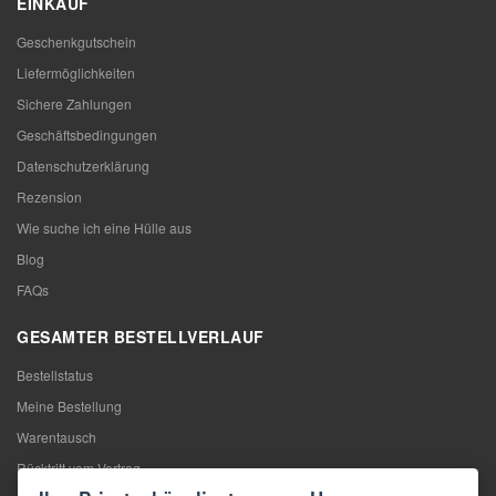
EINKAUF
Geschenkgutschein
Liefermöglichkeiten
Sichere Zahlungen
Geschäftsbedingungen
Datenschutzerklärung
Rezension
Wie suche ich eine Hülle aus
Blog
FAQs
GESAMTER BESTELLVERLAUF
Bestellstatus
Meine Bestellung
Warentausch
Rücktritt vom Vertrag