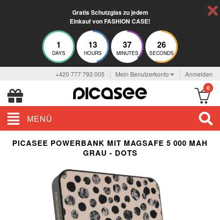
Gratis Schutzglas zu jedem
Einkauf von FASHION CASE!
1
13
37
25
DAYS
HOURS
MINUTES
SECONDS
+420 777 793 005
Mein Benutzerkonto
Anmelden
0
MENÜ
PICASEE POWERBANK MIT MAGSAFE 5 000 MAH
GRAU - DOTS
ELEGANCE