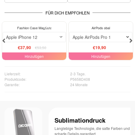
FÜR DICH EMPFOHLEN
ELEGANCE
ELEGANCE
Fashion Case MagSafe
AirPods obal
-29%
Apple iPhone 12
Apple AirPods Pro 1
€37,90
€19,90
€53,50
Hinzufügen
Hinzufügen
Lieferzeit:
2-3 Tage.
Produktcode:
P5658D408
Garantie:
24 Monate
Sublimationdruck
Langlebige Technologie, die satte Farben und
scharfe Details garantiert.