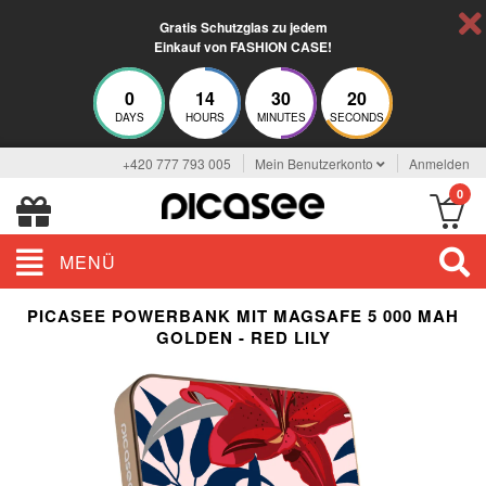
Gratis Schutzglas zu jedem
Einkauf von FASHION CASE!
0
14
30
20
DAYS
HOURS
MINUTES
SECONDS
+420 777 793 005
Mein Benutzerkonto
Anmelden
0
MENÜ
PICASEE POWERBANK MIT MAGSAFE 5 000 MAH
GOLDEN - RED LILY