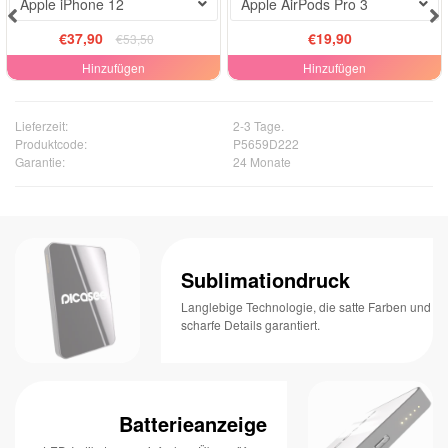
Apple iPhone 12
Apple AirPods Pro 3
€37,90
€19,90
€53,50
Hinzufügen
Hinzufügen
Lieferzeit:
2-3 Tage.
Produktcode:
P5659D222
Garantie:
24 Monate
Sublimationdruck
Langlebige Technologie, die satte Farben und
scharfe Details garantiert.
Batterieanzeige