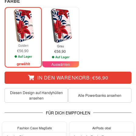
FARBE
Golden
Grau
€56,90
€56,90
Auf Lager
Auf Lager
gewählt
Auswählen
IN DEN WARENKORB
€56,90
|
Diesen Design auf Handyhüllen
Alle Powerbanks ansehen
ansehen
FÜR DICH EMPFOHLEN
-29%
Fashion Case MagSafe
AirPods obal