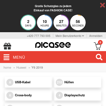
Gratis Schutzglas zu jedem
Einkauf von FASHION CASE!
2
10
27
56
DAYS
HOURS
MINUTES
SECONDS
+420 777 793 005
Mein Benutzerkonto
Anmelden
0
MENÜ
»
»
home
Huawei
Y6 2019
USB-Kabel
Hüllen
6
210
Cross-body
Displayschutz
6
4