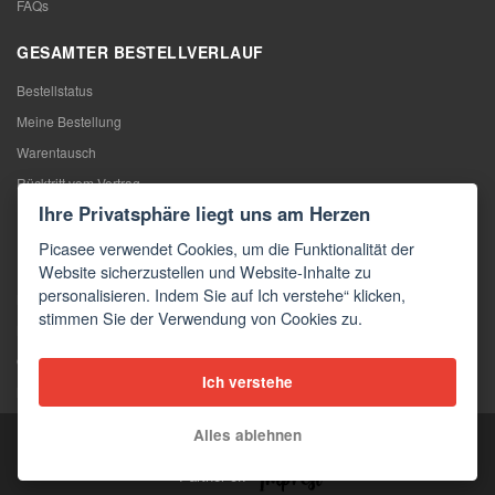
FAQs
GESAMTER BESTELLVERLAUF
Bestellstatus
Meine Bestellung
Warentausch
Rücktritt vom Vertrag
Ihre Privatsphäre liegt uns am Herzen
Reklamation
Picasee verwendet Cookies, um die Funktionalität der
KONTAKTE
Website sicherzustellen und Website-Inhalte zu
personalisieren. Indem Sie auf Ich verstehe“ klicken,
Kontakte
stimmen Sie der Verwendung von Cookies zu.
Kontaktformular
Großhandel
Ich verstehe
Medien
Alles ablehnen
Copyright © 2026 Picasee
Partner of: