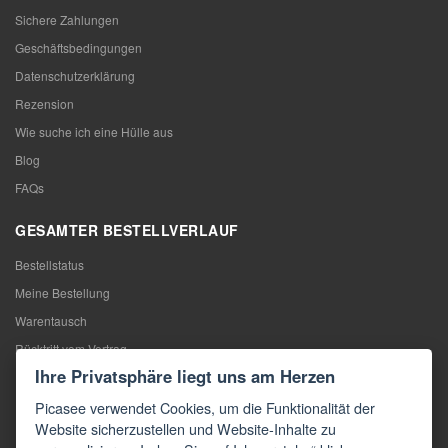
Sichere Zahlungen
Geschäftsbedingungen
Datenschutzerklärung
Rezension
Wie suche ich eine Hülle aus
Blog
FAQs
GESAMTER BESTELLVERLAUF
Bestellstatus
Meine Bestellung
Warentausch
Rücktritt vom Vertrag
Ihre Privatsphäre liegt uns am Herzen
Reklamation
Picasee verwendet Cookies, um die Funktionalität der
KONTAKTE
Website sicherzustellen und Website-Inhalte zu