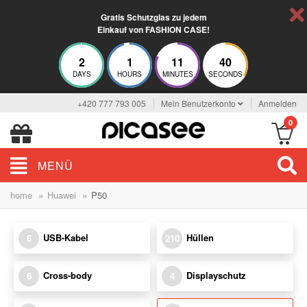
Gratis Schutzglas zu jedem
Einkauf von FASHION CASE!
2
1
11
40
DAYS
HOURS
MINUTES
SECONDS
+420 777 793 005
Mein Benutzerkonto
Anmelden
0
MENÜ
»
»
home
Huawei
P50
USB-Kabel
Hüllen
6
210
Cross-body
Displayschutz
6
4