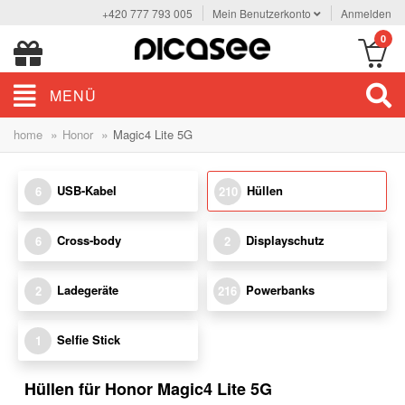
+420 777 793 005
Mein Benutzerkonto
Anmelden
0
MENÜ
»
»
home
Honor
Magic4 Lite 5G
USB-Kabel
Hüllen
6
210
Cross-body
Displayschutz
6
2
Ladegeräte
Powerbanks
2
216
Selfie Stick
1
Hüllen für Honor Magic4 Lite 5G