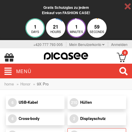
Gratis Schutzglas zu jedem
Einkauf von FASHION CASE!
1
21
1
57
DAYS
HOURS
MINUTES
SECONDS
+420 777 793 005
Mein Benutzerkonto
Anmelden
0
MENÜ
»
»
home
Honor
9X Pro
USB-Kabel
Hüllen
6
210
Cross-body
Displayschutz
6
2