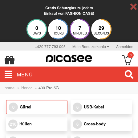
Gratis Schutzglas zu jedem
Einkauf von FASHION CASE!
0
10
7
29
DAYS
HOURS
MINUTES
SECONDS
+420 777 793 005
Mein Benutzerkonto
Anmelden
0
MENÜ
»
»
home
Honor
400 Pro 5G
Gürtel
USB-Kabel
0
6
Hüllen
Cross-body
210
6