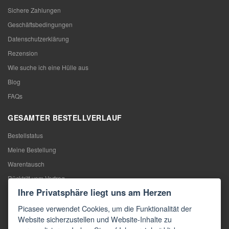
Sichere Zahlungen
Geschäftsbedingungen
Datenschutzerklärung
Rezension
Wie suche ich eine Hülle aus
Blog
FAQs
GESAMTER BESTELLVERLAUF
Bestellstatus
Meine Bestellung
Warentausch
Rücktritt vom Vertrag
Ihre Privatsphäre liegt uns am Herzen
Reklamation
Picasee verwendet Cookies, um die Funktionalität der
KONTAKTE
Website sicherzustellen und Website-Inhalte zu