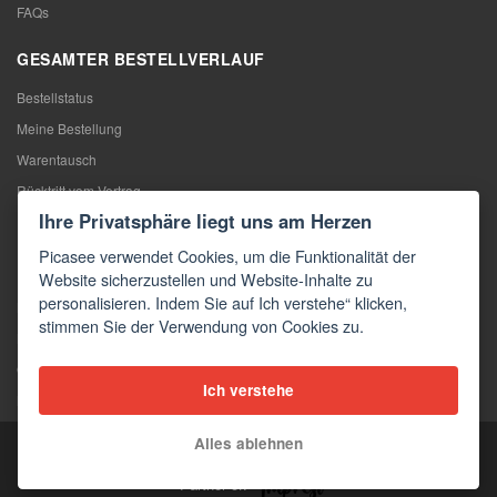
FAQs
GESAMTER BESTELLVERLAUF
Bestellstatus
Meine Bestellung
Warentausch
Rücktritt vom Vertrag
Ihre Privatsphäre liegt uns am Herzen
Reklamation
Picasee verwendet Cookies, um die Funktionalität der
KONTAKTE
Website sicherzustellen und Website-Inhalte zu
personalisieren. Indem Sie auf Ich verstehe“ klicken,
Kontakte
stimmen Sie der Verwendung von Cookies zu.
Kontaktformular
Großhandel
Ich verstehe
Medien
Alles ablehnen
Copyright © 2026 Picasee
Partner of: