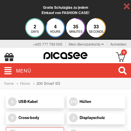
Gratis Schutzglas zu jedem
Einkauf von FASHION CASE!
2
4
35
33
DAYS
HOURS
MINUTES
SECONDS
+420 777 793 005
Mein Benutzerkonto
Anmelden
0
MENÜ
»
»
home
Honor
200 Smart 5G
USB-Kabel
Hüllen
6
210
Cross-body
Displayschutz
6
2