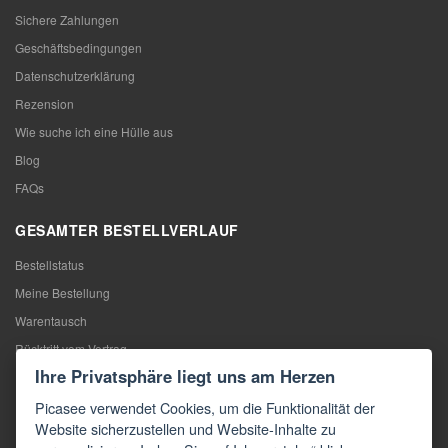
Sichere Zahlungen
Geschäftsbedingungen
Datenschutzerklärung
Rezension
Wie suche ich eine Hülle aus
Blog
FAQs
GESAMTER BESTELLVERLAUF
Bestellstatus
Meine Bestellung
Warentausch
Rücktritt vom Vertrag
Ihre Privatsphäre liegt uns am Herzen
Reklamation
Picasee verwendet Cookies, um die Funktionalität der
KONTAKTE
Website sicherzustellen und Website-Inhalte zu