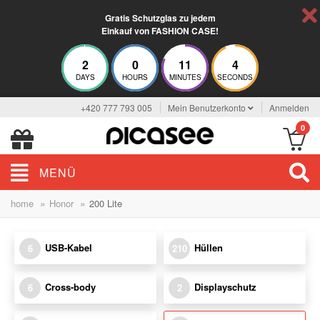
Gratis Schutzglas zu jedem
Einkauf von FASHION CASE!
2
0
11
4
DAYS
HOURS
MINUTES
SECONDS
+420 777 793 005
Mein Benutzerkonto
Anmelden
0
MENÜ
»
»
home
Honor
200 Lite
USB-Kabel
Hüllen
6
210
Cross-body
Displayschutz
6
2