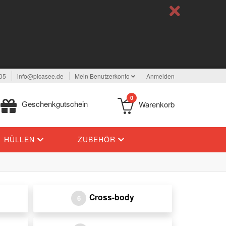
05
info@picasee.de
Mein Benutzerkonto
Anmelden
0
Geschenkgutschein
Warenkorb
HÜLLEN
ZUBEHÖR
Cross-body
6