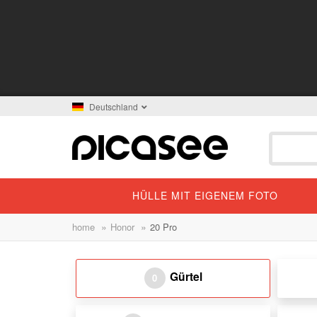
Deutschland
HÜLLE MIT EIGENEM FOTO
»
»
home
Honor
20 Pro
Gürtel
0