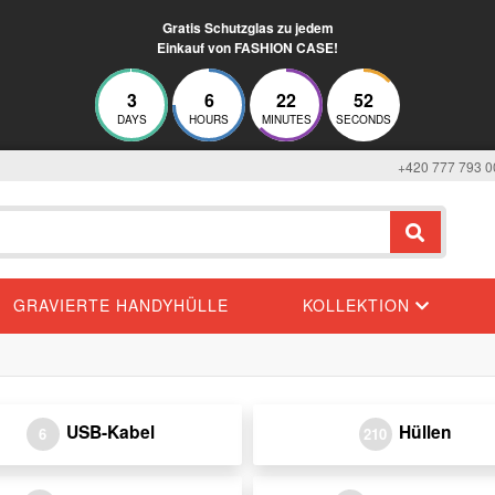
Gratis Schutzglas zu jedem
Einkauf von FASHION CASE!
3
6
22
52
DAYS
HOURS
MINUTES
SECONDS
+420 777 793 0
GRAVIERTE HANDYHÜLLE
KOLLEKTION
USB-Kabel
Hüllen
6
210