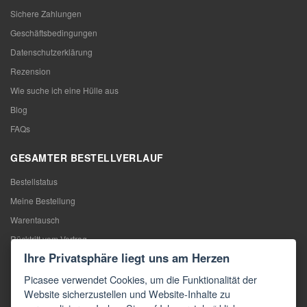
Sichere Zahlungen
Geschäftsbedingungen
Datenschutzerklärung
Rezension
Wie suche ich eine Hülle aus
Blog
FAQs
GESAMTER BESTELLVERLAUF
Bestellstatus
Meine Bestellung
Warentausch
Rücktritt vom Vertrag
Ihre Privatsphäre liegt uns am Herzen
Reklamation
Picasee verwendet Cookies, um die Funktionalität der
KONTAKTE
Website sicherzustellen und Website-Inhalte zu