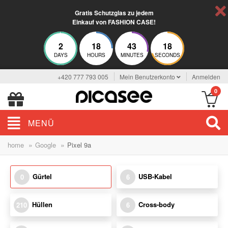
Gratis Schutzglas zu jedem
Einkauf von FASHION CASE!
2
18
43
18
DAYS
HOURS
MINUTES
SECONDS
+420 777 793 005
Mein Benutzerkonto
Anmelden
0
MENÜ
»
»
home
Google
Pixel 9a
Gürtel
USB-Kabel
0
6
Hüllen
Cross-body
210
6