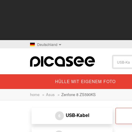
Deutschland
HÜLLE MIT EIGENEM FOTO
»
»
home
Asus
Zenfone 8 ZS590KS
USB-Kabel
6