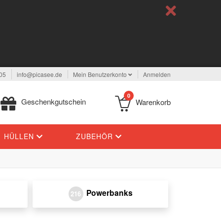
05
info@picasee.de
Mein Benutzerkonto
Anmelden
0
Geschenkgutschein
Warenkorb
HÜLLEN
ZUBEHÖR
Powerbanks
216