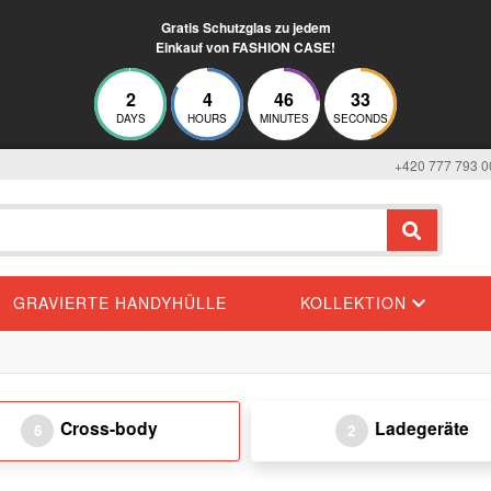
Gratis Schutzglas zu jedem
Einkauf von FASHION CASE!
2
4
46
33
DAYS
HOURS
MINUTES
SECONDS
+420 777 793 0
GRAVIERTE HANDYHÜLLE
KOLLEKTION
Cross-body
Ladegeräte
6
2