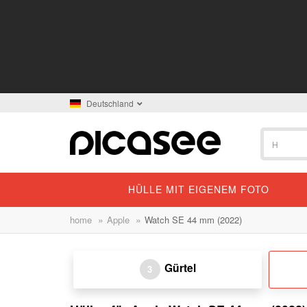
Deutschland
HÜLLE MIT EIGENEM FOTO
»
»
home
Apple
Watch SE 44 mm (2022)
Gürtel
3