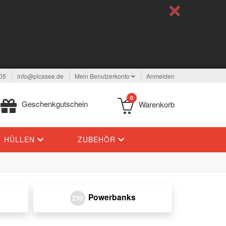
05
info@picasee.de
Mein Benutzerkonto
Anmelden
0
Geschenkgutschein
Warenkorb
HÜLLEN
ZUBEHÖR
Powerbanks
210