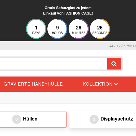
Gratis Schutzglas zu jedem
Einkauf von FASHION CASE!
1
9
26
26
DAYS
HOURS
MINUTES
SECONDS
+420 777 793 0
GRAVIERTE HANDYHÜLLE
KOLLEKTION
Hüllen
Displayschutz
0
3