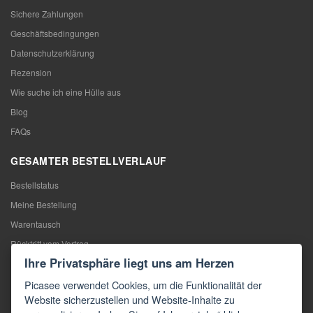
Sichere Zahlungen
Geschäftsbedingungen
Datenschutzerklärung
Rezension
Wie suche ich eine Hülle aus
Blog
FAQs
GESAMTER BESTELLVERLAUF
Bestellstatus
Meine Bestellung
Warentausch
Rücktritt vom Vertrag
Ihre Privatsphäre liegt uns am Herzen
Reklamation
Picasee verwendet Cookies, um die Funktionalität der
KONTAKTE
Website sicherzustellen und Website-Inhalte zu