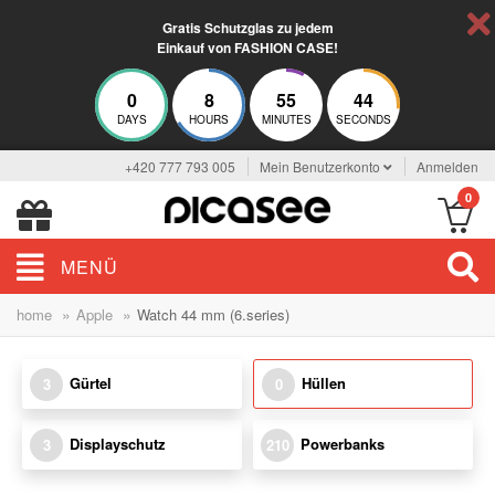
Gratis Schutzglas zu jedem
Einkauf von FASHION CASE!
0
8
55
44
DAYS
HOURS
MINUTES
SECONDS
+420 777 793 005
Mein Benutzerkonto
Anmelden
0
MENÜ
»
»
home
Apple
Watch 44 mm (6.series)
Gürtel
Hüllen
3
0
Displayschutz
Powerbanks
3
210