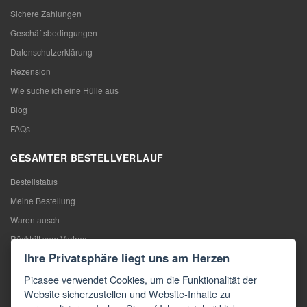
Sichere Zahlungen
Geschäftsbedingungen
Datenschutzerklärung
Rezension
Wie suche ich eine Hülle aus
Blog
FAQs
GESAMTER BESTELLVERLAUF
Bestellstatus
Meine Bestellung
Warentausch
Rücktritt vom Vertrag
Ihre Privatsphäre liegt uns am Herzen
Reklamation
Picasee verwendet Cookies, um die Funktionalität der
KONTAKTE
Website sicherzustellen und Website-Inhalte zu