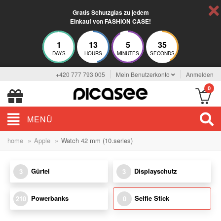
Gratis Schutzglas zu jedem
Einkauf von FASHION CASE!
1
13
5
35
DAYS
HOURS
MINUTES
SECONDS
+420 777 793 005
Mein Benutzerkonto
Anmelden
0
MENÜ
»
»
home
Apple
Watch 42 mm (10.series)
Gürtel
Displayschutz
3
3
Powerbanks
Selfie Stick
210
0