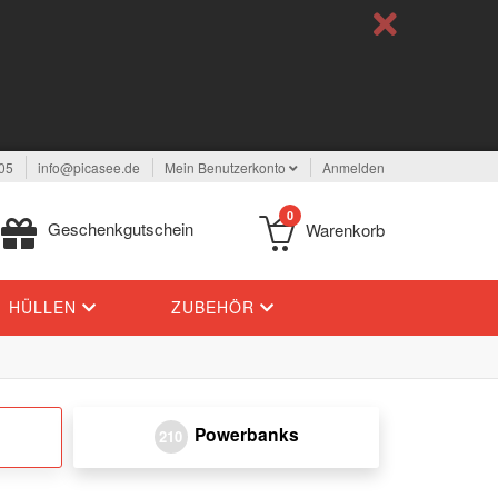
05
info@picasee.de
Mein Benutzerkonto
Anmelden
0
Geschenkgutschein
Warenkorb
HÜLLEN
ZUBEHÖR
Powerbanks
210