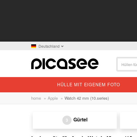
Deutschland
HÜLLE MIT EIGENEM FOTO
»
»
home
Apple
Watch 42 mm (10.series)
Gürtel
3