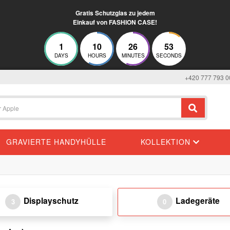
Gratis Schutzglas zu jedem
Einkauf von FASHION CASE!
1
10
26
52
DAYS
HOURS
MINUTES
SECONDS
+420 777 793 0
GRAVIERTE HANDYHÜLLE
KOLLEKTION
Displayschutz
Ladegeräte
3
0