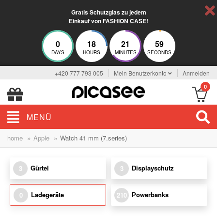
Gratis Schutzglas zu jedem
Einkauf von FASHION CASE!
0
18
21
59
DAYS
HOURS
MINUTES
SECONDS
+420 777 793 005
Mein Benutzerkonto
Anmelden
0
MENÜ
»
»
home
Apple
Watch 41 mm (7.series)
Gürtel
Displayschutz
3
3
Ladegeräte
Powerbanks
0
210