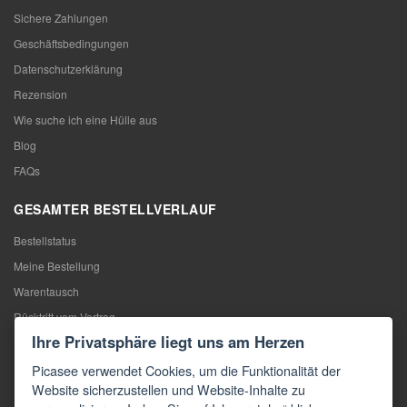
Sichere Zahlungen
Geschäftsbedingungen
Datenschutzerklärung
Rezension
Wie suche ich eine Hülle aus
Blog
FAQs
GESAMTER BESTELLVERLAUF
Bestellstatus
Meine Bestellung
Warentausch
Rücktritt vom Vertrag
Ihre Privatsphäre liegt uns am Herzen
Reklamation
Picasee verwendet Cookies, um die Funktionalität der
KONTAKTE
Website sicherzustellen und Website-Inhalte zu