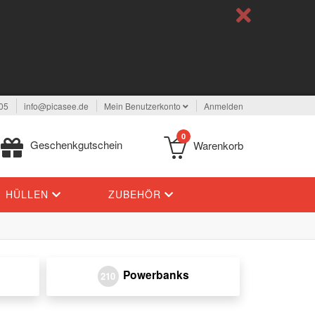
05
info@picasee.de
Mein Benutzerkonto
Anmelden
0
Geschenkgutschein
Warenkorb
HÜLLEN
ZUBEHÖR
Powerbanks
210