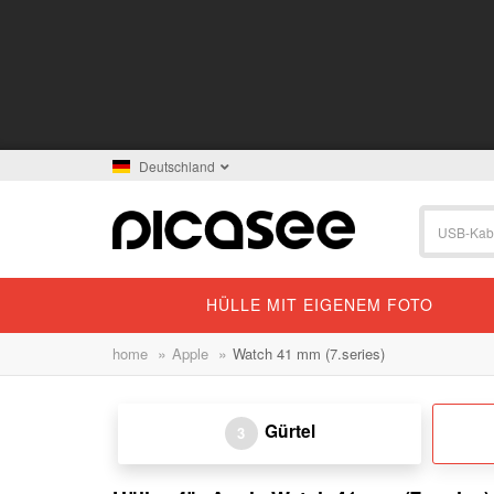
Deutschland
HÜLLE MIT EIGENEM FOTO
»
»
home
Apple
Watch 41 mm (7.series)
Gürtel
3