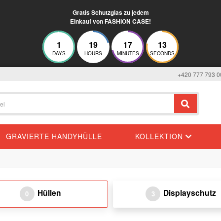
Gratis Schutzglas zu jedem
Einkauf von FASHION CASE!
1
19
17
13
DAYS
HOURS
MINUTES
SECONDS
+420 777 793 0
GRAVIERTE HANDYHÜLLE
KOLLEKTION
Hüllen
Displayschutz
0
3