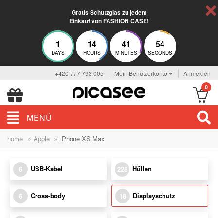
Gratis Schutzglas zu jedem
Einkauf von FASHION CASE!
1
14
41
53
DAYS
HOURS
MINUTES
SECONDS
+420 777 793 005
Mein Benutzerkonto
Anmelden
0
MENÜ
»
»
home
Apple
iPhone XS Max
USB-Kabel
Hüllen
6
228
Cross-body
Displayschutz
6
18