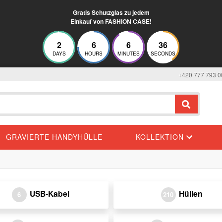
Gratis Schutzglas zu jedem
Einkauf von FASHION CASE!
2
6
6
36
DAYS
HOURS
MINUTES
SECONDS
+420 777 793 0
GRAVIERTE HANDYHÜLLE
KOLLEKTION
USB-Kabel
Hüllen
6
210