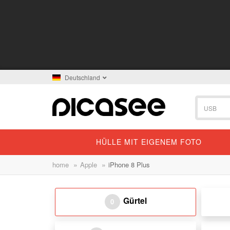
Deutschland
HÜLLE MIT EIGENEM FOTO
»
»
home
Apple
iPhone 8 Plus
Gürtel
0