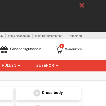
05
info@picasee.de
Mein Benutzerkonto
Anmelden
0
Geschenkgutschein
Warenkorb
HÜLLEN
ZUBEHÖR
Cross-body
6