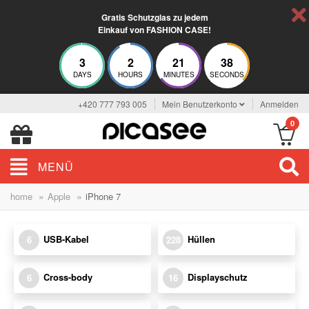
Gratis Schutzglas zu jedem
Einkauf von FASHION CASE!
3
2
21
38
DAYS
HOURS
MINUTES
SECONDS
+420 777 793 005
Mein Benutzerkonto
Anmelden
0
MENÜ
»
»
home
Apple
iPhone 7
USB-Kabel
Hüllen
6
228
Cross-body
Displayschutz
6
16