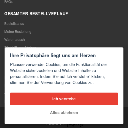
FAQs
GESAMTER BESTELLVERLAUF
Bestellstatus
Meine Bestellung
Warentausch
Rücktritt vom Vertrag
Ihre Privatsphäre liegt uns am Herzen
Reklamation
Picasee verwendet Cookies, um die Funktionalität der
KONTAKTE
Website sicherzustellen und Website-Inhalte zu
personalisieren. Indem Sie auf Ich verstehe“ klicken,
Kontakte
stimmen Sie der Verwendung von Cookies zu.
Kontaktformular
Großhandel
Ich verstehe
Medien
Alles ablehnen
Copyright © 2026 Picasee
Partner of: