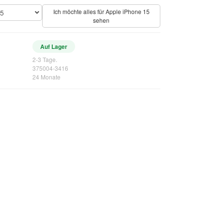
Ich möchte alles für Apple iPhone 15
15
sehen
Auf Lager
2-3 Tage.
375004-3416
24 Monate