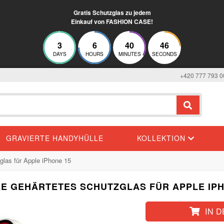
Gratis Schutzglas zu jedem
Einkauf von FASHION CASE!
3
6
40
46
DAYS
HOURS
MINUTES
SECONDS
+420 777 793 0
GRAVIERTE HANDYHÜLLE
KOLLEKTION
glas für Apple iPhone 15
EE GEHÄRTETES SCHUTZGLAS FÜR APPLE IPH
IN 