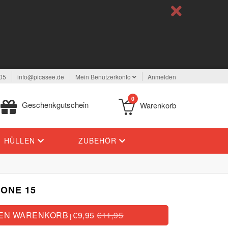
05
info@picasee.de
Mein Benutzerkonto
Anmelden
0
Geschenkgutschein
Warenkorb
HÜLLEN
ZUBEHÖR
ONE 15
DEN WARENKORB
€9,95
€11,95
|