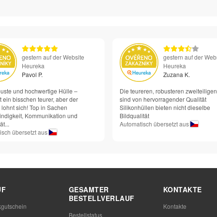
gestern auf der Website
gestern auf der Web
Heureka
Heureka
Pavol P.
Zuzana K.
buste und hochwertige Hülle –
Die teureren, robusteren zweiteilige
ht ein bisschen teurer, aber der
sind von hervorragender Qualität
 lohnt sich! Top in Sachen
Silikonhüllen bieten nicht dieselbe
ndigkeit, Kommunikation und
Bildqualität
ät...
Automatisch übersetzt aus
isch übersetzt aus
UF
GESAMTER
KONTAKTE
BESTELLVERLAUF
gutschein
Kontakte
Bestellstatus