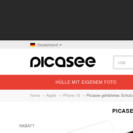
Deutschland
HÜLLE MIT EIGENEM FOTO
»
»
»
home
Apple
iPhone 15
Picasee gehärtetes Schutz
PICAS
RABATT