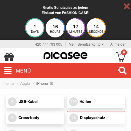
Gratis Schutzglas zu jedem
Einkauf von FASHION CASE!
1
16
17
13
DAYS
HOURS
MINUTES
SECONDS
+420 777 793 005
Mein Benutzerkonto
Anmelden
0
MENÜ
»
»
home
Apple
iPhone 15
USB-Kabel
Hüllen
6
229
Cross-body
Displayschutz
6
16