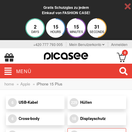
Gratis Schutzglas zu jedem
Einkauf von FASHION CASE!
2
15
15
31
DAYS
HOURS
MINUTES
SECONDS
+420 777 793 005
Mein Benutzerkonto
Anmelden
0
MENÜ
»
»
home
Apple
iPhone 15 Plus
USB-Kabel
Hüllen
6
229
Cross-body
Displayschutz
6
18