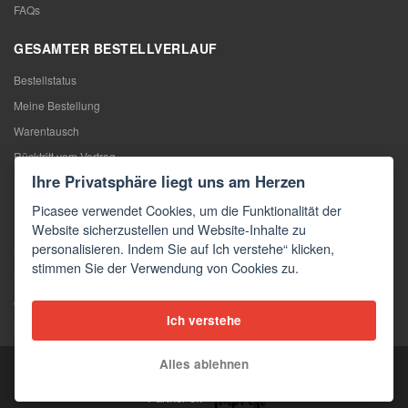
FAQs
GESAMTER BESTELLVERLAUF
Bestellstatus
Meine Bestellung
Warentausch
Rücktritt vom Vertrag
Ihre Privatsphäre liegt uns am Herzen
Reklamation
Picasee verwendet Cookies, um die Funktionalität der
KONTAKTE
Website sicherzustellen und Website-Inhalte zu
personalisieren. Indem Sie auf Ich verstehe“ klicken,
Kontakte
stimmen Sie der Verwendung von Cookies zu.
Kontaktformular
Großhandel
Ich verstehe
Medien
Alles ablehnen
Copyright © 2026 Picasee
Partner of: