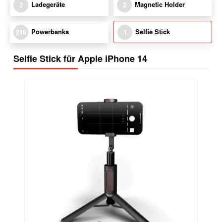
Ladegeräte
Magnetic Holder
2
2
Powerbanks
Selfie Stick
216
1
Selfie Stick für Apple iPhone 14
-15%