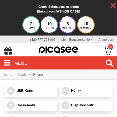
Gratis Schutzglas zu jedem
Einkauf von FASHION CASE!
2
10
8
10
DAYS
HOURS
MINUTES
SECONDS
+420 777 793 005
Mein Benutzerkonto
Anmelden
0
MENÜ
»
»
home
Apple
iPhone 14
USB-Kabel
Hüllen
6
229
Cross-body
Displayschutz
6
16