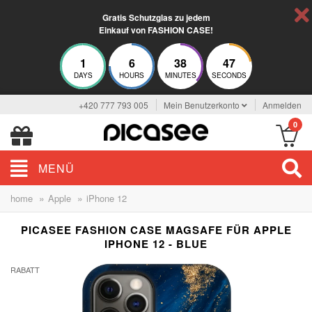
Gratis Schutzglas zu jedem
Einkauf von FASHION CASE!
1
6
38
47
DAYS
HOURS
MINUTES
SECONDS
+420 777 793 005
Mein Benutzerkonto
Anmelden
0
MENÜ
»
»
home
Apple
iPhone 12
PICASEE FASHION CASE MAGSAFE FÜR APPLE
IPHONE 12 - BLUE
RABATT
-29%