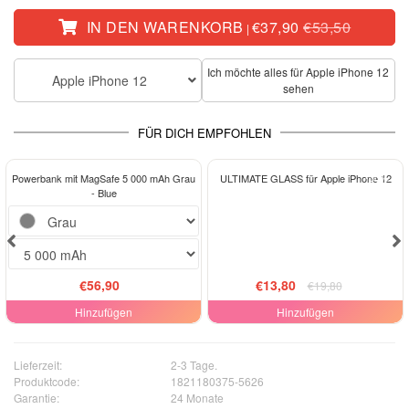
IN DEN WARENKORB
€37,90
€53,50
|
Ich möchte alles für Apple iPhone 12
Apple iPhone 12
sehen
FÜR DICH EMPFOHLEN
-30%
Powerbank mit MagSafe 5 000 mAh Grau
ULTIMATE GLASS für Apple iPhone 12
- Blue
€56,90
€13,80
€19,80
Hinzufügen
Hinzufügen
Lieferzeit:
2-3 Tage.
Produktcode:
1821180375-5626
Garantie:
24 Monate