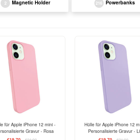
Magnetic Holder
Powerbanks
2
216
-10%
le für Apple iPhone 12 mini -
Hülle für Apple iPhone 12 mi
rsonalisierte Gravur - Rosa
Personalisierte Gravur - Li
€19,70
€19,70
€21,90
€21,90