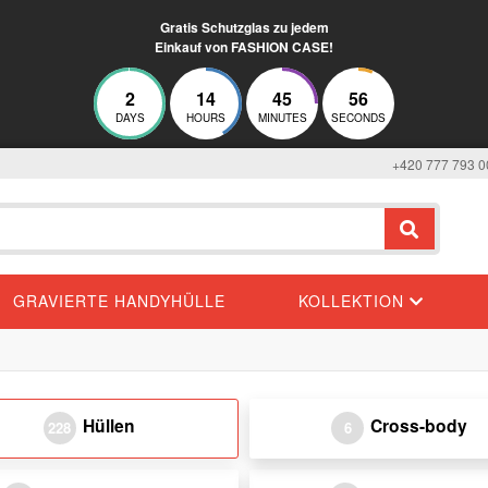
Gratis Schutzglas zu jedem
Einkauf von FASHION CASE!
2
14
45
54
DAYS
HOURS
MINUTES
SECONDS
+420 777 793 0
GRAVIERTE HANDYHÜLLE
KOLLEKTION
Hüllen
Cross-body
228
6