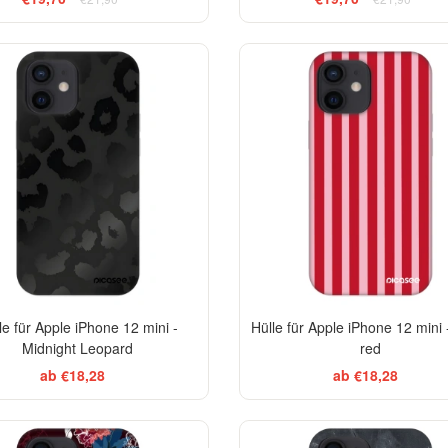
ELEGANCE
EL
-29%
le für Apple iPhone 12 mini -
Hülle für Apple iPhone 12 mini 
Midnight Leopard
red
ab €18,28
ab €18,28
EL
-29%