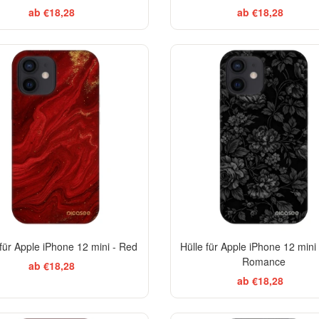
ab €18,28
ab €18,28
EL
-29%
 für Apple iPhone 12 mini - Red
Hülle für Apple iPhone 12 mini
Romance
ab €18,28
ab €18,28