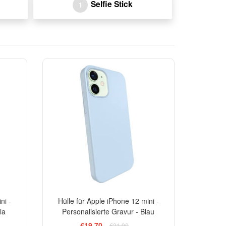
Selfie Stick
1
-10%
-10%
ni -
Hülle für Apple iPhone 12 mini -
la
Personalisierte Gravur - Blau
€19,70
€21,90