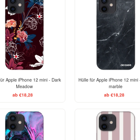
für Apple iPhone 12 mini - Dark
Hülle für Apple iPhone 12 mini 
Meadow
marble
ab €18,28
ab €18,28
BESTSELLER
EL
-29%