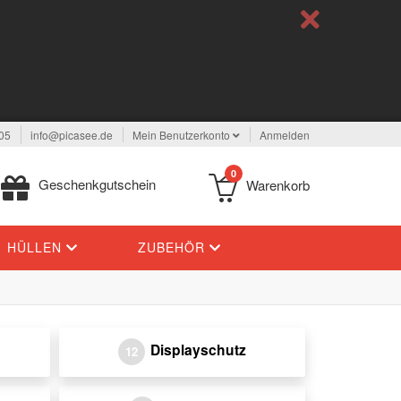
05
info@picasee.de
Mein Benutzerkonto
Anmelden
0
Geschenkgutschein
Warenkorb
HÜLLEN
ZUBEHÖR
Displayschutz
12