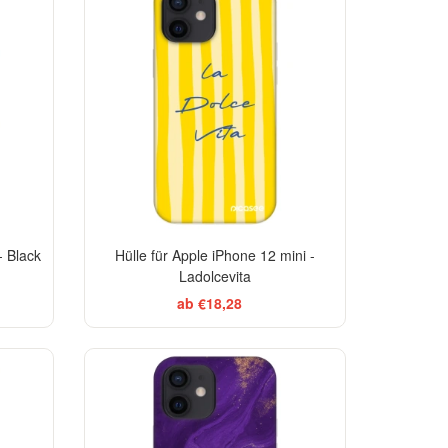
-29%
-29%
- Black
Hülle für Apple iPhone 12 mini -
Ladolcevita
ab €18,28
EGANCE
-29%
-29%