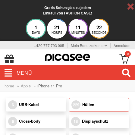
Gratis Schutzglas zu jedem
Einkauf von FASHION CASE!
1
21
11
21
DAYS
HOURS
MINUTES
SECONDS
+420 777 793 005
Mein Benutzerkonto
Anmelden
0
MENÜ
»
»
home
Apple
iPhone 11 Pro
USB-Kabel
Hüllen
6
229
Cross-body
Displayschutz
6
18