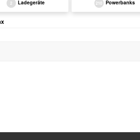
Ladegeräte
Powerbanks
2
210
ax