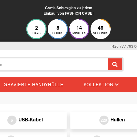
Gratis Schutzglas zu jedem
Einkauf von FASHION CASE!
2
8
14
46
DAYS
HOURS
MINUTES
SECONDS
+420 777 793 0
GRAVIERTE HANDYHÜLLE
KOLLEKTION
USB-Kabel
Hüllen
6
229