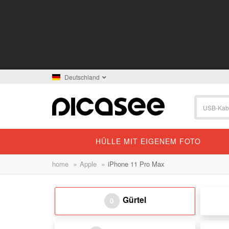
Deutschland
HÜLLE MIT EIGENEM FOTO
»
»
home
Apple
iPhone 11 Pro Max
Gürtel
0