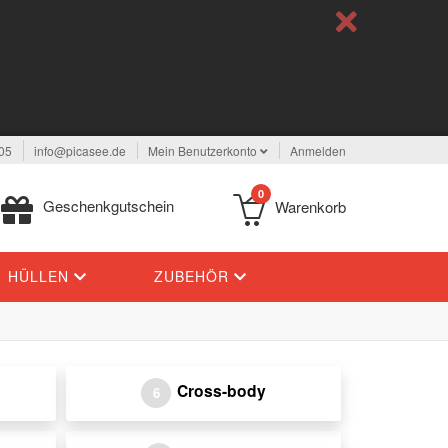
05
info@picasee.de
Mein Benutzerkonto
Anmelden
0
Geschenkgutschein
Warenkorb
HÜLLEN
ZUBEHÖR
Cross-body
6