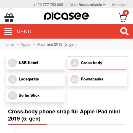
+420 777 793 005
Mein Benutzerkonto
Anmelden
0
MENÜ
»
»
home
Apple
iPad mini 2019 (5. gen)
USB-Kabel
Cross-body
6
6
Ladegeräte
Powerbanks
2
216
Selfie Stick
1
Cross-body phone strap für Apple iPad mini
2019 (5. gen)