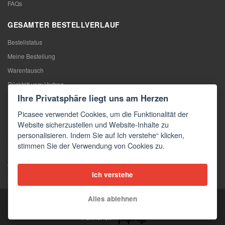
FAQs
GESAMTER BESTELLVERLAUF
Bestellstatus
Meine Bestellung
Warentausch
Rücktritt vom Vertrag
Ihre Privatsphäre liegt uns am Herzen
Reklamation
Picasee verwendet Cookies, um die Funktionalität der
KONTAKTE
Website sicherzustellen und Website-Inhalte zu
personalisieren. Indem Sie auf Ich verstehe“ klicken,
Kontakte
stimmen Sie der Verwendung von Cookies zu.
Kontaktformular
Großhandel
Ich verstehe
Medien
Alles ablehnen
Copyright © 2026 Picasee
Partner of: