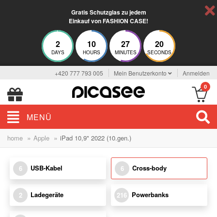
Gratis Schutzglas zu jedem
Einkauf von FASHION CASE!
2
10
27
19
DAYS
HOURS
MINUTES
SECONDS
+420 777 793 005
Mein Benutzerkonto
Anmelden
0
MENÜ
»
»
home
Apple
iPad 10,9" 2022 (10.gen.)
USB-Kabel
Cross-body
6
6
Ladegeräte
Powerbanks
2
216