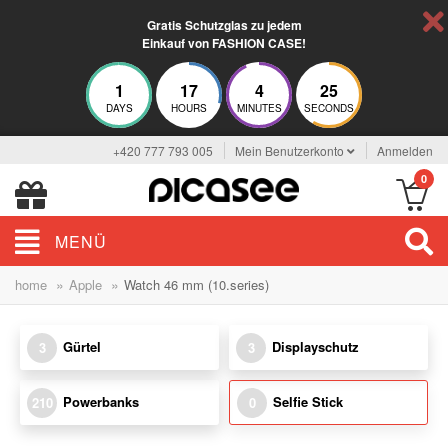
Gratis Schutzglas zu jedem
Einkauf von FASHION CASE!
1
17
4
25
DAYS
HOURS
MINUTES
SECONDS
+420 777 793 005
Mein Benutzerkonto
Anmelden
0
MENÜ
»
»
home
Apple
Watch 46 mm (10.series)
Gürtel
Displayschutz
3
3
Powerbanks
Selfie Stick
210
0