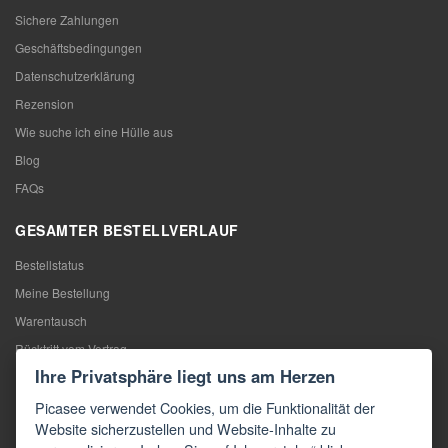
Sichere Zahlungen
Geschäftsbedingungen
Datenschutzerklärung
Rezension
Wie suche ich eine Hülle aus
Blog
FAQs
GESAMTER BESTELLVERLAUF
Bestellstatus
Meine Bestellung
Warentausch
Rücktritt vom Vertrag
Ihre Privatsphäre liegt uns am Herzen
Reklamation
Picasee verwendet Cookies, um die Funktionalität der
KONTAKTE
Website sicherzustellen und Website-Inhalte zu