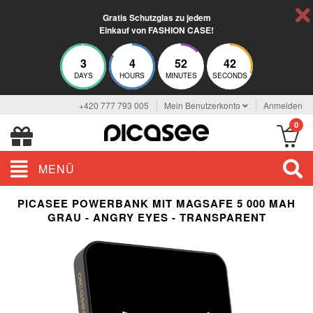
Gratis Schutzglas zu jedem
Einkauf von FASHION CASE!
3
4
52
42
DAYS
HOURS
MINUTES
SECONDS
+420 777 793 005
Mein Benutzerkonto
Anmelden
0
MENÜ
PICASEE POWERBANK MIT MAGSAFE 5 000 MAH
GRAU - ANGRY EYES - TRANSPARENT