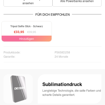
Alle Powerbanks ansehen
ansehen
FÜR DICH EMPFOHLEN
-15%
Tripod Selfie Stick - Schwarz
€33,95
€39,95
Hinzufügen
Produktcode:
P5658D258
Garantie:
24 Monate
Sublimationdruck
Langlebige Technologie, die satte Farben und
scharfe Details garantiert.