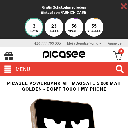
Gratis Schutzglas zu jedem
Einkauf von FASHION CASE!
3
23
56
54
DAYS
HOURS
MINUTES
SECONDS
+420 777 793 005
Mein Benutzerkonto
Anmelden
0
MENÜ
PICASEE POWERBANK MIT MAGSAFE 5 000 MAH
GOLDEN - DON'T TOUCH MY PHONE