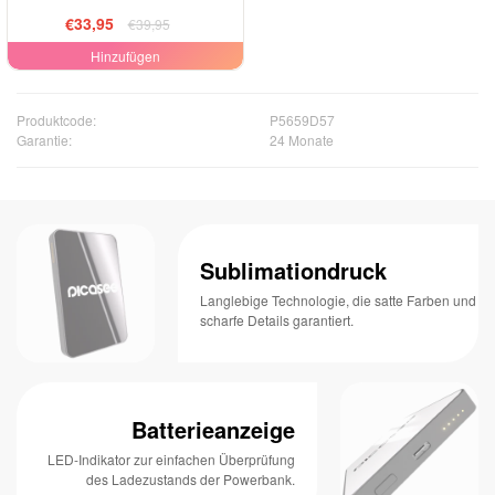
€33,95
€39,95
Hinzufügen
Produktcode:
P5659D57
Garantie:
24 Monate
Sublimationdruck
Langlebige Technologie, die satte Farben und
scharfe Details garantiert.
Batterieanzeige
LED-Indikator zur einfachen Überprüfung
des Ladezustands der Powerbank.