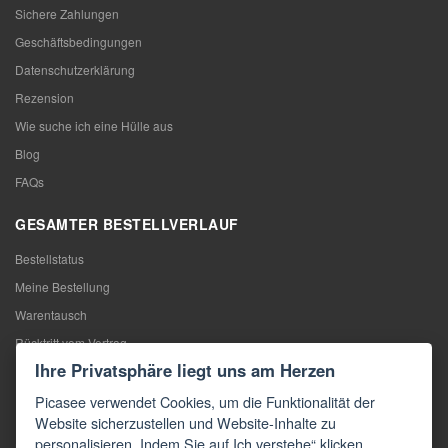
Sichere Zahlungen
Geschäftsbedingungen
Datenschutzerklärung
Rezension
Wie suche ich eine Hülle aus
Blog
FAQs
GESAMTER BESTELLVERLAUF
Bestellstatus
Meine Bestellung
Warentausch
Rücktritt vom Vertrag
Ihre Privatsphäre liegt uns am Herzen
Reklamation
Picasee verwendet Cookies, um die Funktionalität der
KONTAKTE
Website sicherzustellen und Website-Inhalte zu
personalisieren. Indem Sie auf Ich verstehe“ klicken,
Kontakte