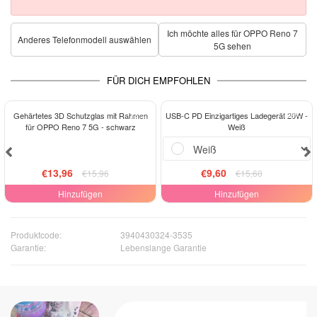
Ich möchte alles für OPPO Reno 7
Anderes Telefonmodell auswählen
5G sehen
FÜR DICH EMPFOHLEN
-13%
-38%
Gehärtetes 3D Schutzglas mit Rahmen
USB-C PD Einzigartiges Ladegerät 20W -
für OPPO Reno 7 5G - schwarz
Weiß
€13,96
€9,60
€15,96
€15,60
Hinzufügen
Hinzufügen
Produktcode:
3940430324-3535
Garantie:
Lebenslange Garantie