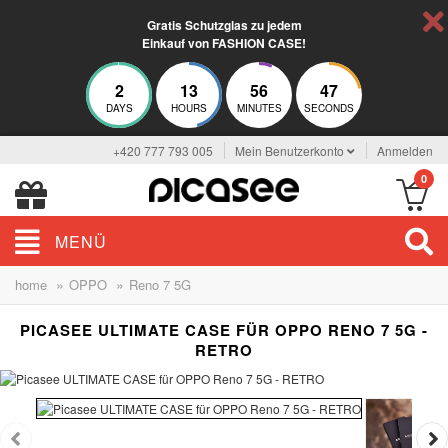
Gratis Schutzglas zu jedem
Einkauf von FASHION CASE!
2
13
56
47
DAYS
HOURS
MINUTES
SECONDS
+420 777 793 005
Mein Benutzerkonto
Anmelden
0
MENÜ
»
»
home
OPPO
Reno 7 5G
PICASEE ULTIMATE CASE FÜR OPPO RENO 7 5G -
RETRO