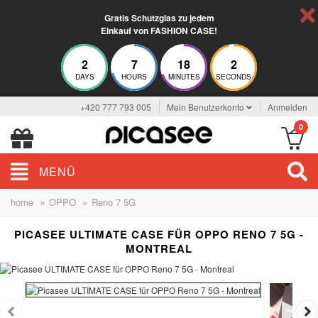
Gratis Schutzglas zu jedem
Einkauf von FASHION CASE!
2
7
18
1
DAYS
HOURS
MINUTES
SECONDS
+420 777 793 005
Mein Benutzerkonto
Anmelden
0
MENÜ
»
»
home
OPPO
Reno 7 5G
PICASEE ULTIMATE CASE FÜR OPPO RENO 7 5G -
MONTREAL