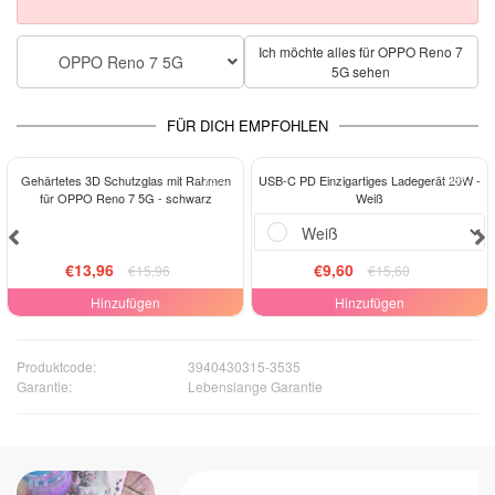
Ich möchte alles für OPPO Reno 7
OPPO Reno 7 5G
5G sehen
FÜR DICH EMPFOHLEN
-13%
-38%
Gehärtetes 3D Schutzglas mit Rahmen
USB-C PD Einzigartiges Ladegerät 20W -
für OPPO Reno 7 5G - schwarz
Weiß
€13,96
€9,60
€15,96
€15,60
Hinzufügen
Hinzufügen
Produktcode:
3940430315-3535
Garantie:
Lebenslange Garantie