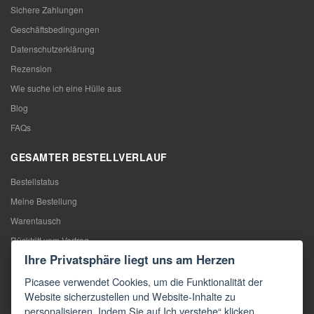
Sichere Zahlungen
Geschäftsbedingungen
Datenschutzerklärung
Rezension
Wie suche ich eine Hülle aus
Blog
FAQs
GESAMTER BESTELLVERLAUF
Bestellstatus
Meine Bestellung
Warentausch
Rücktritt vom Vertrag
Ihre Privatsphäre liegt uns am Herzen
Reklamation
Picasee verwendet Cookies, um die Funktionalität der
KONTAKTE
Website sicherzustellen und Website-Inhalte zu
personalisieren. Indem Sie auf Ich verstehe“ klicken,
Kontakte