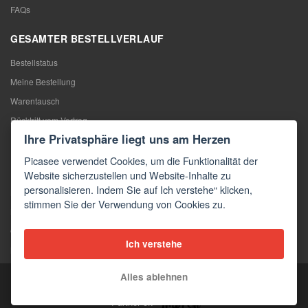
FAQs
GESAMTER BESTELLVERLAUF
Bestellstatus
Meine Bestellung
Warentausch
Rücktritt vom Vertrag
Ihre Privatsphäre liegt uns am Herzen
Reklamation
Picasee verwendet Cookies, um die Funktionalität der
KONTAKTE
Website sicherzustellen und Website-Inhalte zu
personalisieren. Indem Sie auf Ich verstehe“ klicken,
Kontakte
stimmen Sie der Verwendung von Cookies zu.
Kontaktformular
Großhandel
Ich verstehe
Medien
Alles ablehnen
Copyright © 2026 Picasee
Partner of: