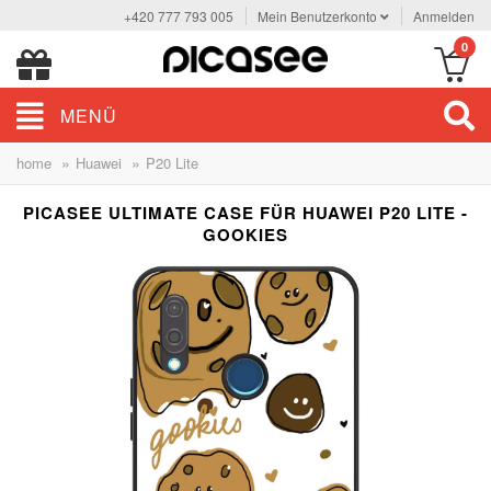
+420 777 793 005
Mein Benutzerkonto
Anmelden
0
MENÜ
»
»
home
Huawei
P20 Lite
PICASEE ULTIMATE CASE FÜR HUAWEI P20 LITE -
GOOKIES