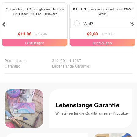
-13%
-38%
Gehärtetes 3D Schutzglas mit Rahmen
USB-C PD Einzigartiges Ladegerät 20W -
für Huawei P20 Lite - schwarz
Weiß
€13,96
€9,60
€15,96
€15,60
Hinzufügen
Hinzufügen
Produktcode:
310430114-1367
Garantie:
Lebenslange Garantie
Lebenslange Garantie
Wir stehen für die Qualität unserer Produkte