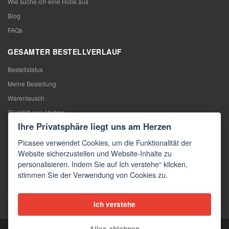
Wie suche ich eine Hülle aus
Blog
FAQs
GESAMTER BESTELLVERLAUF
Bestellstatus
Meine Bestellung
Warentausch
Rücktritt vom Vertrag
Ihre Privatsphäre liegt uns am Herzen
Reklamation
Picasee verwendet Cookies, um die Funktionalität der
KONTAKTE
Website sicherzustellen und Website-Inhalte zu
personalisieren. Indem Sie auf Ich verstehe“ klicken,
Kontakte
stimmen Sie der Verwendung von Cookies zu.
Kontaktformular
Großhandel
Ich verstehe
Medien
Alles ablehnen