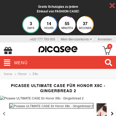
Gratis Schutzglas zu jedem
Einkauf von FASHION CASE!
3
14
55
37
DAYS
HOURS
MINUTES
SECONDS
+420 777 793 005
Mein Benutzerkonto
Anmelden
0
MENÜ
»
»
home
Honor
X8c
PICASEE ULTIMATE CASE FÜR HONOR X8C -
GINGERBREAD 2